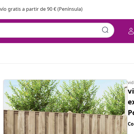
vío gratis a partir de 90 € (Península)
vi
v
e
P
Co