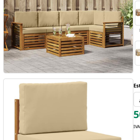
Es
5
IVA