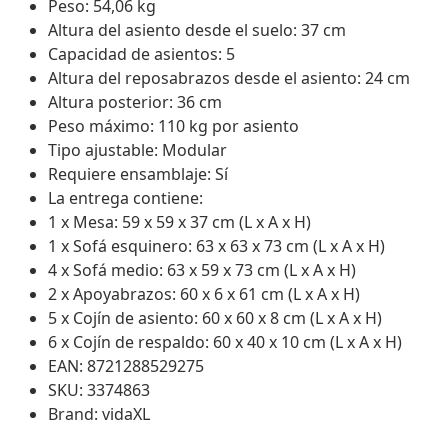
Peso: 54,06 kg
Altura del asiento desde el suelo: 37 cm
Capacidad de asientos: 5
Altura del reposabrazos desde el asiento: 24 cm
Altura posterior: 36 cm
Peso máximo: 110 kg por asiento
Tipo ajustable: Modular
Requiere ensamblaje: Sí
La entrega contiene:
1 x Mesa: 59 x 59 x 37 cm (L x A x H)
1 x Sofá esquinero: 63 x 63 x 73 cm (L x A x H)
4 x Sofá medio: 63 x 59 x 73 cm (L x A x H)
2 x Apoyabrazos: 60 x 6 x 61 cm (L x A x H)
5 x Cojín de asiento: 60 x 60 x 8 cm (L x A x H)
6 x Cojín de respaldo: 60 x 40 x 10 cm (L x A x H)
EAN: 8721288529275
SKU: 3374863
Brand: vidaXL