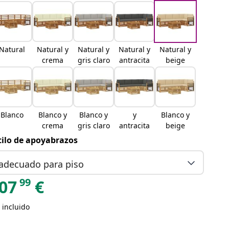
Natural
Natural y
Natural y
Natural y
Natural y
crema
gris claro
antracita
beige
Blanco
Blanco y
Blanco y
y
Blanco y
crema
gris claro
antracita
beige
tilo de apoyabrazos
adecuado para piso
99
07
€
 incluido