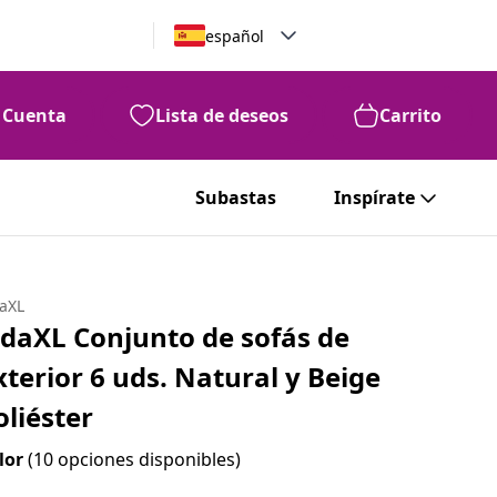
español
Cuenta
Lista de deseos
Carrito
Subastas
Inspírate
daXL
idaXL Conjunto de sofás de
xterior 6 uds. Natural y Beige
oliéster
lor
(10 opciones disponibles)