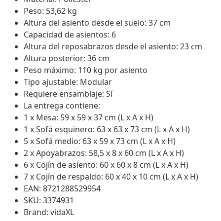
Peso: 53,62 kg
Altura del asiento desde el suelo: 37 cm
Capacidad de asientos: 6
Altura del reposabrazos desde el asiento: 23 cm
Altura posterior: 36 cm
Peso máximo: 110 kg por asiento
Tipo ajustable: Modular
Requiere ensamblaje: Sí
La entrega contiene:
1 x Mesa: 59 x 59 x 37 cm (L x A x H)
1 x Sofá esquinero: 63 x 63 x 73 cm (L x A x H)
5 x Sofá medio: 63 x 59 x 73 cm (L x A x H)
2 x Apoyabrazos: 58,5 x 8 x 60 cm (L x A x H)
6 x Cojín de asiento: 60 x 60 x 8 cm (L x A x H)
7 x Cojín de respaldo: 60 x 40 x 10 cm (L x A x H)
EAN: 8721288529954
SKU: 3374931
Brand: vidaXL