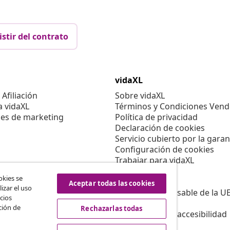
istir del contrato
vidaXL
Afiliación
Sobre vidaXL
a vidaXL
Términos y Condiciones Vend
es de marketing
Política de privacidad
Declaración de cookies
Servicio cubierto por la garan
Configuración de cookies
Trabajar para vidaXL
Aviso legal
okies se
Seguridad
Aceptar todas las cookies
izar el uso
Persona responsable de la U
cios
Política de EPR
ción de
Rechazarlas todas
Información de accesibilidad