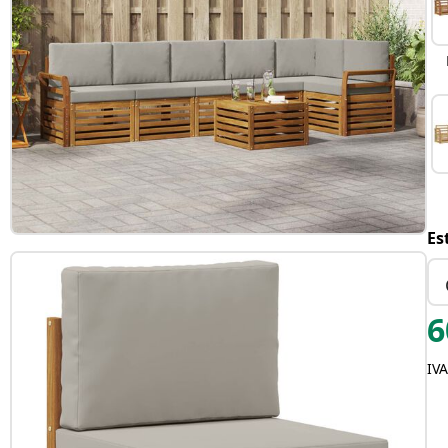
Es
6
IVA