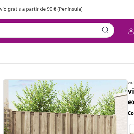
vío gratis a partir de 90 € (Península)
vi
v
e
Co