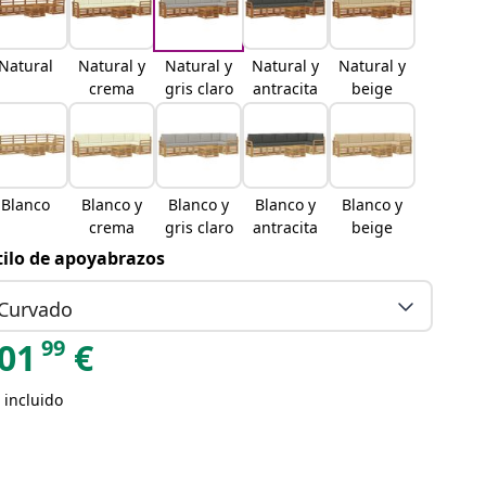
Natural
Natural y
Natural y
Natural y
Natural y
crema
gris claro
antracita
beige
Blanco
Blanco y
Blanco y
Blanco y
Blanco y
crema
gris claro
antracita
beige
tilo de apoyabrazos
Curvado
99
01
€
 incluido