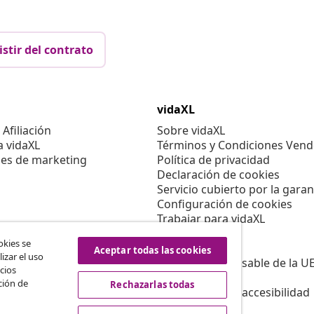
istir del contrato
vidaXL
Afiliación
Sobre vidaXL
a vidaXL
Términos y Condiciones Vend
es de marketing
Política de privacidad
Declaración de cookies
Servicio cubierto por la garan
Configuración de cookies
Trabajar para vidaXL
Aviso legal
okies se
Seguridad
Aceptar todas las cookies
izar el uso
Persona responsable de la U
cios
Política de EPR
ción de
Rechazarlas todas
Información de accesibilidad