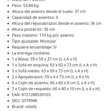
Peso: 53,84 kg
Altura del asiento desde el suelo: 37 cm
Capacidad de asientos: 6
Altura del reposabrazos desde el asiento: 36 cm
Altura posterior: 36 cm
Peso máximo: 110 kg por asiento
Tipo ajustable: Modular
Requiere ensamblaje: Sí
La entrega contiene:
1 x Mesa: 59 x 59 x 37 cm (L x A x H)
1 x Sofá en esquina: 63 x 63 x 73 cm (L x A x H)
5 x Sofá medio: 63 x 59 x 73 cm (L x A x H)
2 x Apoyabrazos: 59 x 4 x 73 cm (L x A x H)
6 x Cojín de asiento: 60 x 60 x 8 cm (L x A x H)
7 x Cojín de respaldo: 60 x 40 x 10 cm (L x A x H)
EAN: 8721288530103
SKU: 3374946
Brand: vidaXL