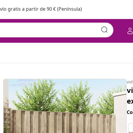
vío gratis a partir de 90 € (Península)
vi
v
e
Co