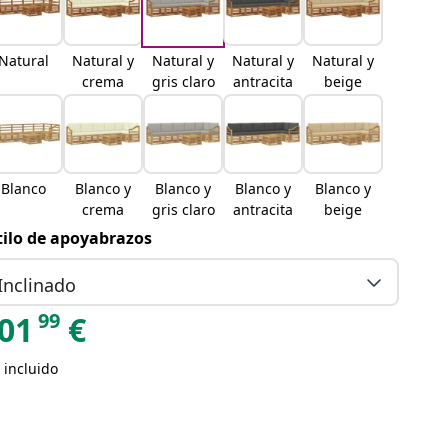
Natural
Natural y
Natural y
Natural y
Natural y
crema
gris claro
antracita
beige
Blanco
Blanco y
Blanco y
Blanco y
Blanco y
crema
gris claro
antracita
beige
tilo de apoyabrazos
Inclinado
99
01
€
 incluido