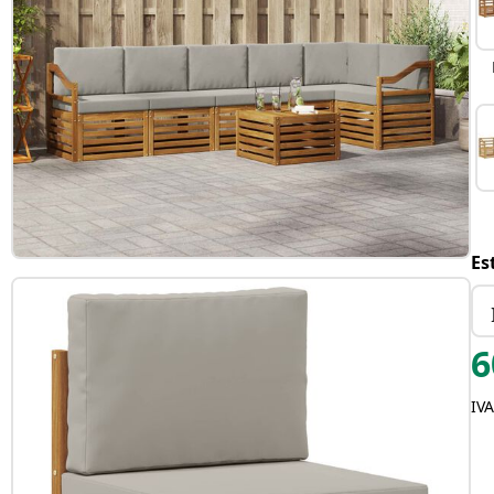
Es
6
IVA