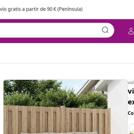
vío gratis a partir de 90 € (Península)
vi
v
e
Co