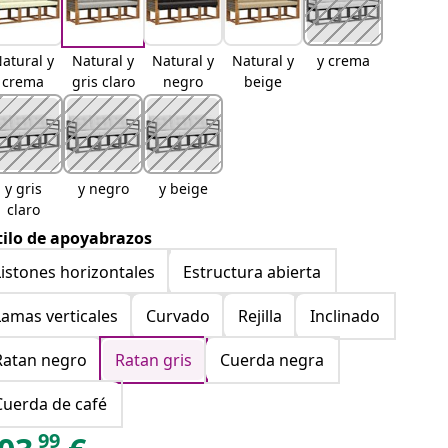
atural y
Natural y
Natural y
Natural y
y crema
crema
gris claro
negro
beige
y gris
y negro
y beige
claro
tilo de apoyabrazos
Listones horizontales
Estructura abierta
Lamas verticales
Curvado
Rejilla
Inclinado
Ratan negro
Ratan gris
Cuerda negra
Cuerda de café
99