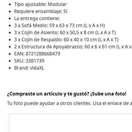
Tipo ajustable: Modular
Requiere ensamblaje: Sí
La entrega contiene:
3 x Sofá Medio: 59 x 63 x 73 cm (L x A x H)
3 x Cojín de Asiento: 60 x 50,5 x 8 cm (L x A x T)
3 x Cojín de Respaldo: 60 x 40 x 10 cm (L x A x T)
2 x Estructura de Apoyabrazos: 60 x 6 x 61 cm (L x A x
EAN: 8721288668479
SKU: 3381739
Brand: vidaXL
¿Compraste un artículo y te gustó? ¡Sube una foto!
Tu foto puede ayudar a otros clientes. Usa el enlace de