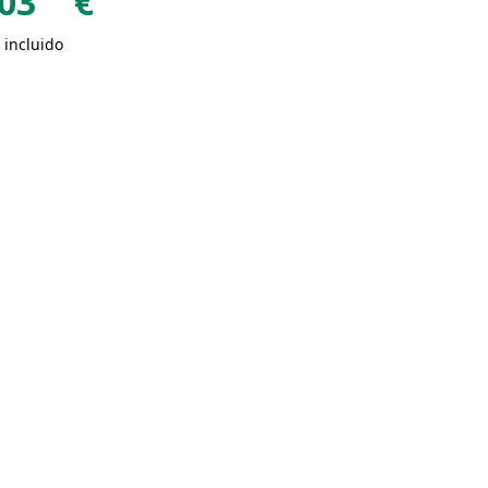
03
€
 incluido