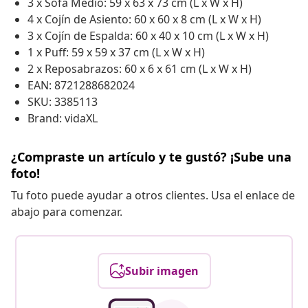
3 x Sofá Medio: 59 x 63 x 73 cm (L x W x H)
4 x Cojín de Asiento: 60 x 60 x 8 cm (L x W x H)
3 x Cojín de Espalda: 60 x 40 x 10 cm (L x W x H)
1 x Puff: 59 x 59 x 37 cm (L x W x H)
2 x Reposabrazos: 60 x 6 x 61 cm (L x W x H)
EAN: 8721288682024
SKU: 3385113
Brand: vidaXL
¿Compraste un artículo y te gustó? ¡Sube una
foto!
Tu foto puede ayudar a otros clientes. Usa el enlace de
abajo para comenzar.
Subir imagen