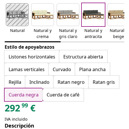
Natural
Natural y
Natural y
Natural y
Natural y
crema
gris claro
antracita
beige
Estilo de apoyabrazos
Listones horizontales
Estructura abierta
Lamas verticales
Curvado
Plana ancha
Rejilla
Inclinado
Ratan negro
Ratan gris
Cuerda negra
Cuerda de café
99
292
€
IVA incluido
Descripción