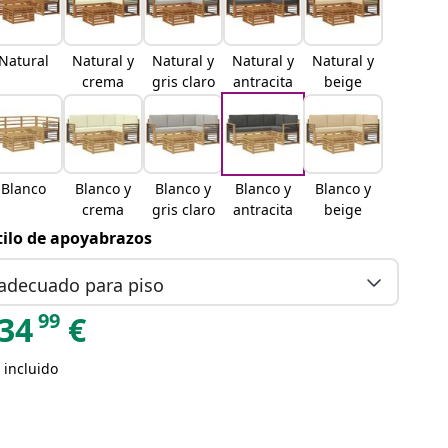
Natural
Natural y
Natural y
Natural y
Natural y
crema
gris claro
antracita
beige
Blanco
Blanco y
Blanco y
Blanco y
Blanco y
crema
gris claro
antracita
beige
tilo de apoyabrazos
adecuado para piso
99
34
€
 incluido