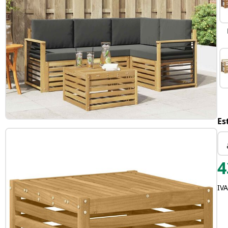
Es
4
IVA