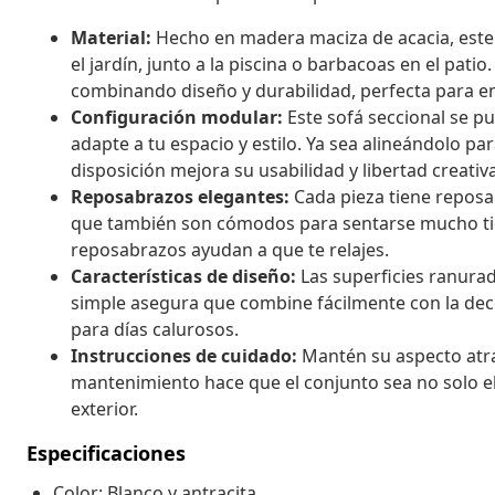
Material:
Hecho en madera maciza de acacia, este 
el jardín, junto a la piscina o barbacoas en el patio
combinando diseño y durabilidad, perfecta para ent
Configuración modular:
Este sofá seccional se p
adapte a tu espacio y estilo. Ya sea alineándolo par
disposición mejora su usabilidad y libertad creativa
Reposabrazos elegantes:
Cada pieza tiene reposa
que también son cómodos para sentarse mucho tie
reposabrazos ayudan a que te relajes.
Características de diseño:
Las superficies ranura
simple asegura que combine fácilmente con la decora
para días calurosos.
Instrucciones de cuidado:
Mantén su aspecto atra
mantenimiento hace que el conjunto sea no solo el
exterior.
Especificaciones
Color: Blanco y antracita