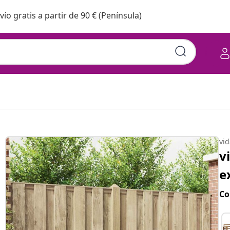
vío gratis a partir de 90 € (Península)
vi
v
e
Co