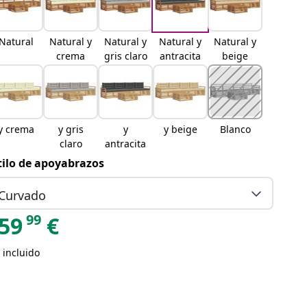
Natural
Natural y
Natural y
Natural y
Natural y
crema
gris claro
antracita
beige
y crema
y gris
y
y beige
Blanco
claro
antracita
tilo de apoyabrazos
Curvado
99
59
€
 incluido