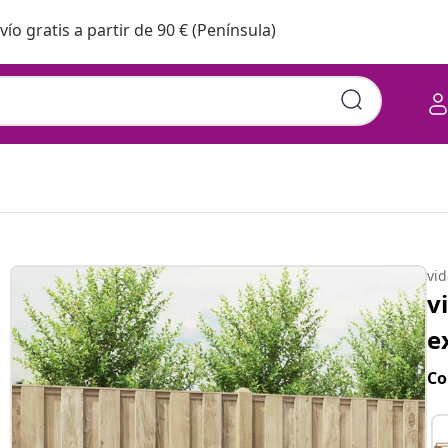
vío gratis a partir de 90 € (Península)
vi
v
e
Co