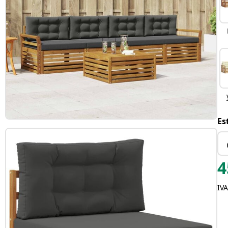
Es
4
IVA