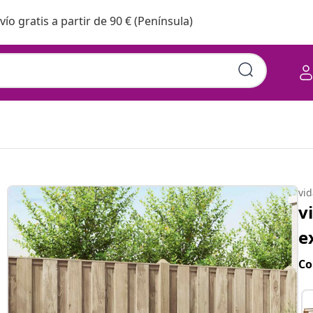
vío gratis a partir de 90 € (Península)
vi
v
e
Co