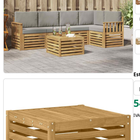
Es
5
IVA