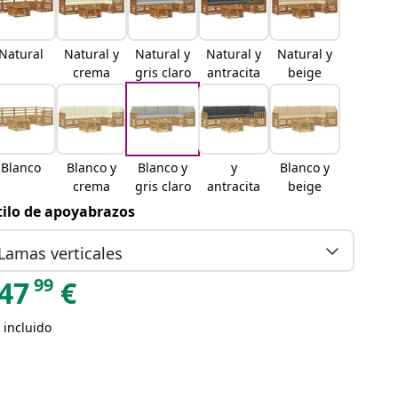
Natural
Natural y
Natural y
Natural y
Natural y
crema
gris claro
antracita
beige
Blanco
Blanco y
Blanco y
y
Blanco y
crema
gris claro
antracita
beige
tilo de apoyabrazos
Lamas verticales
99
47
€
 incluido