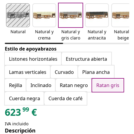
Natural
Natural y
Natural y
Natural y
Natural y
crema
gris claro
antracita
beige
Estilo de apoyabrazos
Listones horizontales
Estructura abierta
Lamas verticales
Curvado
Plana ancha
Rejilla
Inclinado
Ratan negro
Ratan gris
Cuerda negra
Cuerda de café
99
623
€
IVA incluido
Descripción