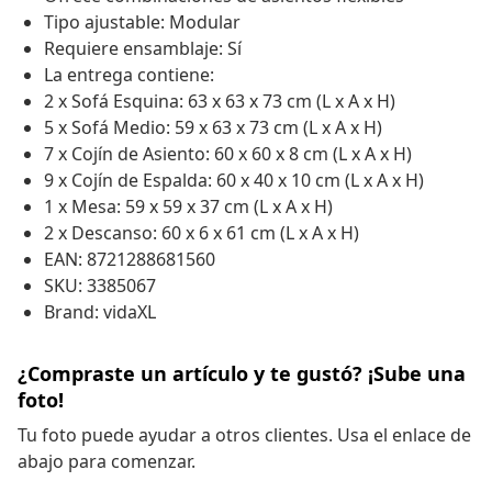
Tipo ajustable: Modular
Requiere ensamblaje: Sí
La entrega contiene:
2 x Sofá Esquina: 63 x 63 x 73 cm (L x A x H)
5 x Sofá Medio: 59 x 63 x 73 cm (L x A x H)
7 x Cojín de Asiento: 60 x 60 x 8 cm (L x A x H)
9 x Cojín de Espalda: 60 x 40 x 10 cm (L x A x H)
1 x Mesa: 59 x 59 x 37 cm (L x A x H)
2 x Descanso: 60 x 6 x 61 cm (L x A x H)
EAN: 8721288681560
SKU: 3385067
Brand: vidaXL
¿Compraste un artículo y te gustó? ¡Sube una
foto!
Tu foto puede ayudar a otros clientes. Usa el enlace de
abajo para comenzar.