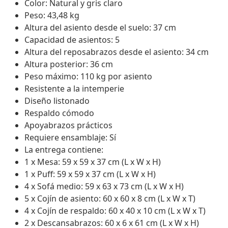
Color: Natural y gris claro
Peso: 43,48 kg
Altura del asiento desde el suelo: 37 cm
Capacidad de asientos: 5
Altura del reposabrazos desde el asiento: 34 cm
Altura posterior: 36 cm
Peso máximo: 110 kg por asiento
Resistente a la intemperie
Diseño listonado
Respaldo cómodo
Apoyabrazos prácticos
Requiere ensamblaje: Sí
La entrega contiene:
1 x Mesa: 59 x 59 x 37 cm (L x W x H)
1 x Puff: 59 x 59 x 37 cm (L x W x H)
4 x Sofá medio: 59 x 63 x 73 cm (L x W x H)
5 x Cojín de asiento: 60 x 60 x 8 cm (L x W x T)
4 x Cojín de respaldo: 60 x 40 x 10 cm (L x W x T)
2 x Descansabrazos: 60 x 6 x 61 cm (L x W x H)