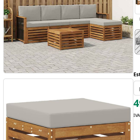
Es
4
IVA