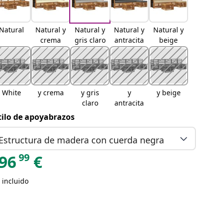
Natural
Natural y
Natural y
Natural y
Natural y
crema
gris claro
antracita
beige
White
y crema
y gris
y
y beige
claro
antracita
tilo de apoyabrazos
Estructura de madera con cuerda negra
99
96
€
 incluido