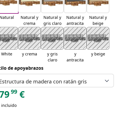
Natural
Natural y
Natural y
Natural y
Natural y
crema
gris claro
antracita
beige
White
y crema
y gris
y
y beige
claro
antracita
tilo de apoyabrazos
Estructura de madera con ratán gris
99
79
€
 incluido