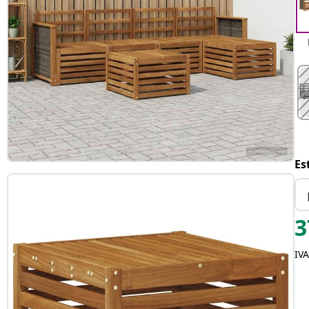
Es
3
IVA