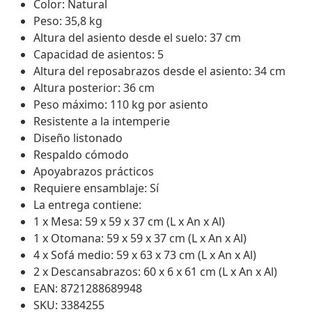
Color: Natural
Peso: 35,8 kg
Altura del asiento desde el suelo: 37 cm
Capacidad de asientos: 5
Altura del reposabrazos desde el asiento: 34 cm
Altura posterior: 36 cm
Peso máximo: 110 kg por asiento
Resistente a la intemperie
Diseño listonado
Respaldo cómodo
Apoyabrazos prácticos
Requiere ensamblaje: Sí
La entrega contiene:
1 x Mesa: 59 x 59 x 37 cm (L x An x Al)
1 x Otomana: 59 x 59 x 37 cm (L x An x Al)
4 x Sofá medio: 59 x 63 x 73 cm (L x An x Al)
2 x Descansabrazos: 60 x 6 x 61 cm (L x An x Al)
EAN: 8721288689948
SKU: 3384255