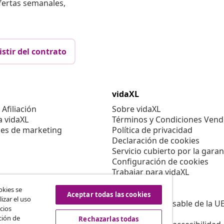
fertas semanales,
istir del contrato
vidaXL
Afiliación
Sobre vidaXL
a vidaXL
Términos y Condiciones Vend
es de marketing
Política de privacidad
Declaración de cookies
Servicio cubierto por la garan
Configuración de cookies
Trabajar para vidaXL
Aviso legal
okies se
Seguridad
Aceptar todas las cookies
izar el uso
Persona responsable de la U
cios
Política de EPR
ción de
Rechazarlas todas