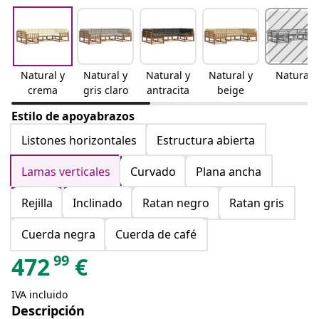
Natural y
Natural y
Natural y
Natural y
Natural
crema
gris claro
antracita
beige
Estilo de apoyabrazos
Listones horizontales
Estructura abierta
Lamas verticales
Curvado
Plana ancha
Rejilla
Inclinado
Ratan negro
Ratan gris
Cuerda negra
Cuerda de café
99
472
€
IVA incluido
Descripción