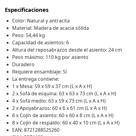
Especificaciones
Color: Natural y antracita
Material: Madera de acacia sólida
Peso: 54,44 kg
Capacidad de asientos: 6
Altura del reposabrazos desde el asiento: 24 cm
Peso máximo: 110 kg por asiento
Duradero
Requiere ensamblaje: Sí
La entrega contiene:
1 x Mesa: 59 x 59 x 37 cm (L x A x H)
2 x Sofá de esquina: 63 x 63 x 73 cm (L x A x H)
4 x Sofá medio: 63 x 59 x 73 cm (L x A x H)
2 x Apoyabrazos: 60 x 6 x 61 cm (L x A x H)
6 x Cojín de asiento: 60 x 60 x 8 cm (L x A x H)
8 x Cojín de respaldo: 60 x 40 x 10 cm (L x A x H)
EAN: 8721288525260