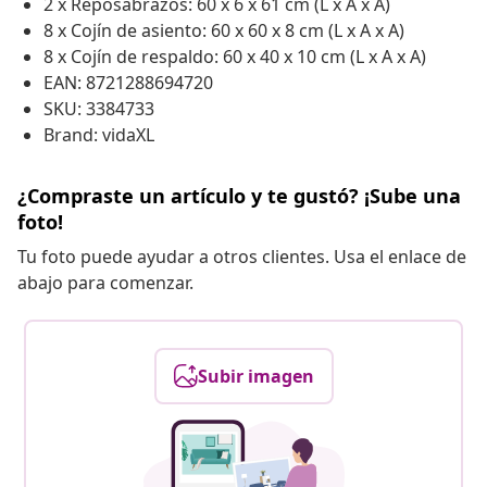
2 x Reposabrazos: 60 x 6 x 61 cm (L x A x A)
8 x Cojín de asiento: 60 x 60 x 8 cm (L x A x A)
8 x Cojín de respaldo: 60 x 40 x 10 cm (L x A x A)
EAN: 8721288694720
SKU: 3384733
Brand: vidaXL
¿Compraste un artículo y te gustó? ¡Sube una
foto!
Tu foto puede ayudar a otros clientes. Usa el enlace de
abajo para comenzar.
Subir imagen