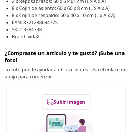
2 x Reposabrazos: 60 x 6 x 61 cm (L x A x A)
8 x Cojín de asiento: 60 x 60 x 8 cm (L x A x A)
8 x Cojín de respaldo: 60 x 40 x 10 cm (L x A x A)
EAN: 8721288694775
SKU: 3384738
Brand: vidaXL
¿Compraste un artículo y te gustó? ¡Sube una
foto!
Tu foto puede ayudar a otros clientes. Usa el enlace de
abajo para comenzar.
Subir imagen