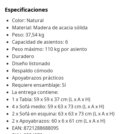
Especificaciones
Color: Natural
Material: Madera de acacia sólida
Peso: 37,54 kg
Capacidad de asientos: 6
Peso máximo: 110 kg por asiento
Duradero
Diseño listonado
Respaldo cómodo
Apoyabrazos prácticos
Requiere ensamblaje: Sí
La entrega contiene:
1 x Tabla: 59 x 59 x 37 cm (L x A x H)
4 x Sofá medio: 59 x 63 x 73 cm (L x A x H)
2 x Sofá en esquina: 63 x 63 x 73 cm (L x A x H)
2 x Apoyabrazos: 60 x 6 x 61 cm (L x A x H)
EAN: 8721288688095