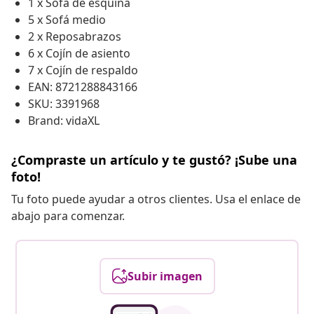
1 x Sofá de esquina
5 x Sofá medio
2 x Reposabrazos
6 x Cojín de asiento
7 x Cojín de respaldo
EAN: 8721288843166
SKU: 3391968
Brand: vidaXL
¿Compraste un artículo y te gustó? ¡Sube una
foto!
Tu foto puede ayudar a otros clientes. Usa el enlace de
abajo para comenzar.
Subir imagen