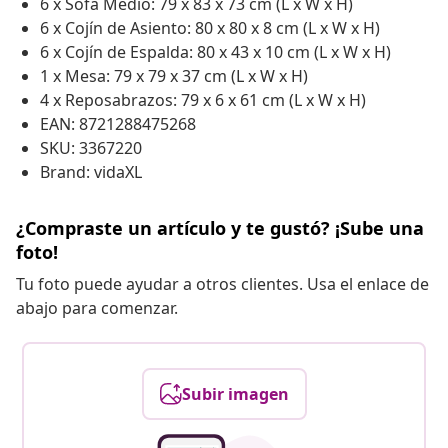
6 x Sofá Medio: 79 x 83 x 73 cm (L x W x H)
6 x Cojín de Asiento: 80 x 80 x 8 cm (L x W x H)
6 x Cojín de Espalda: 80 x 43 x 10 cm (L x W x H)
1 x Mesa: 79 x 79 x 37 cm (L x W x H)
4 x Reposabrazos: 79 x 6 x 61 cm (L x W x H)
EAN: 8721288475268
SKU: 3367220
Brand: vidaXL
¿Compraste un artículo y te gustó? ¡Sube una
foto!
Tu foto puede ayudar a otros clientes. Usa el enlace de
abajo para comenzar.
Subir imagen