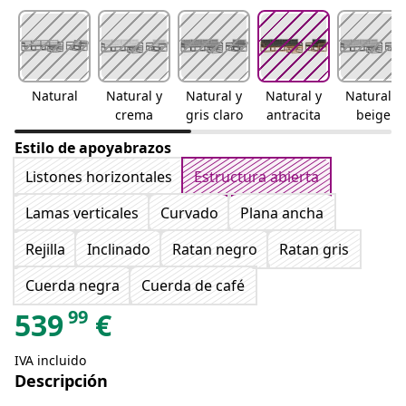
Natural
Natural y
Natural y
Natural y
Natural y
crema
gris claro
antracita
beige
Estilo de apoyabrazos
Listones horizontales
Estructura abierta
Lamas verticales
Curvado
Plana ancha
Rejilla
Inclinado
Ratan negro
Ratan gris
Cuerda negra
Cuerda de café
99
539
€
IVA incluido
Descripción