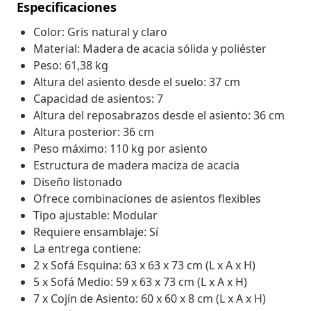
Especificaciones
Color: Gris natural y claro
Material: Madera de acacia sólida y poliéster
Peso: 61,38 kg
Altura del asiento desde el suelo: 37 cm
Capacidad de asientos: 7
Altura del reposabrazos desde el asiento: 36 cm
Altura posterior: 36 cm
Peso máximo: 110 kg por asiento
Estructura de madera maciza de acacia
Diseño listonado
Ofrece combinaciones de asientos flexibles
Tipo ajustable: Modular
Requiere ensamblaje: Sí
La entrega contiene:
2 x Sofá Esquina: 63 x 63 x 73 cm (L x A x H)
5 x Sofá Medio: 59 x 63 x 73 cm (L x A x H)
7 x Cojín de Asiento: 60 x 60 x 8 cm (L x A x H)