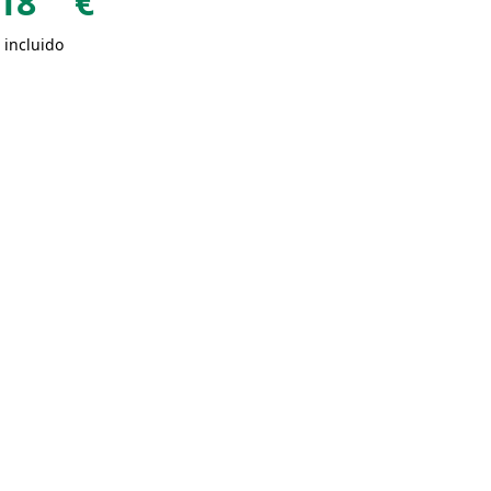
18
€
 incluido