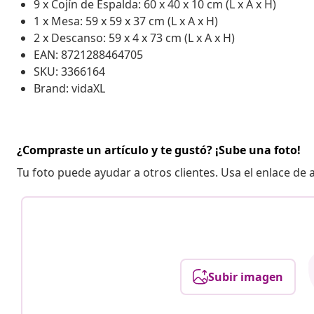
9 x Cojín de Espalda: 60 x 40 x 10 cm (L x A x H)
1 x Mesa: 59 x 59 x 37 cm (L x A x H)
2 x Descanso: 59 x 4 x 73 cm (L x A x H)
EAN: 8721288464705
SKU: 3366164
Brand: vidaXL
¿Compraste un artículo y te gustó? ¡Sube una foto!
Tu foto puede ayudar a otros clientes. Usa el enlace de
Subir imagen