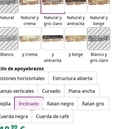
Natural
Natural y
Natural y
Natural y
Natural y
crema
gris claro
antracita
beige
Blanco
y crema
y
y beige
Blanco y
antracita
gris claro
tilo de apoyabrazos
Listones horizontales
Estructura abierta
Lamas verticales
Curvado
Plana ancha
ejilla
Inclinado
Ratan negro
Ratan gris
Cuerda negra
Cuerda de café
99