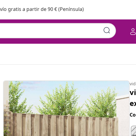
vío gratis a partir de 90 € (Península)
vi
v
e
Co