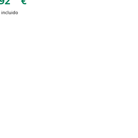
92
€
 incluido