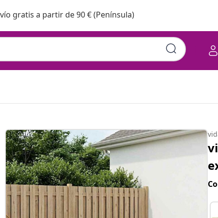
vío gratis a partir de 90 € (Península)
vi
v
e
Co