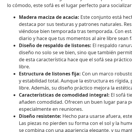
lo cómodo, este sofá es el lugar perfecto para socializa
Madera maciza de acacia:
Este conjunto está hec
destaca por sus texturas y patrones naturales. Res
viéndose bien temporada tras temporada. Con esta
diario y hace que tus momentos al aire libre sean 
Diseño de respaldo de listones:
El respaldo ranur
diseño no solo se ve bien, sino que también permit
de esta característica hace que el sofá sea práctico 
libre.
Estructura de listones fija:
Con un marco robusto h
y estabilidad total. Aunque la estructura es rígida
libre. Además, su diseño práctico mejora la estéti
Características de comodidad integral:
El sofá t
añaden comodidad. Ofrecen un buen lugar para p
especialmente en reuniones.
Diseño resistente:
Hecho para usarse afuera, este
Las piezas no pierden su forma con el sol y la hu
se combina con una apariencia elegante, y su mante