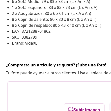
6 x Sofá Medio: 79 x 83 x 73 cm (L x An x A)
1 x Sofá Esquinero: 83 x 83 x 73 cm (L x An x A)
2 x Apoyabrazos: 80 x 6 x 61 cm (L x A x An)
8 x Cojín de asiento: 80 x 80 x 8 cm (L x An x T)
8 x Cojín de respaldo: 80 x 43 x 10 cm (L x An x T)
EAN: 8721288701862
SKU: 3382799
Brand: vidaXL
¿Compraste un artículo y te gustó? ¡Sube una foto!
Tu foto puede ayudar a otros clientes. Usa el enlace de
Subir imagen