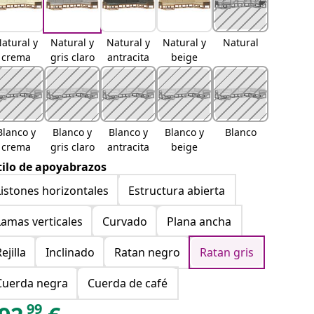
atural y
Natural y
Natural y
Natural y
Natural
crema
gris claro
antracita
beige
Blanco y
Blanco y
Blanco y
Blanco y
Blanco
crema
gris claro
antracita
beige
tilo de apoyabrazos
Listones horizontales
Estructura abierta
Lamas verticales
Curvado
Plana ancha
ejilla
Inclinado
Ratan negro
Ratan gris
Cuerda negra
Cuerda de café
99