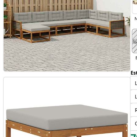
N
Es
R