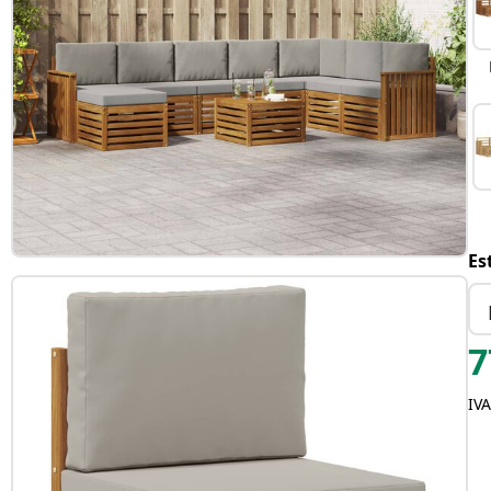
Es
7
IVA