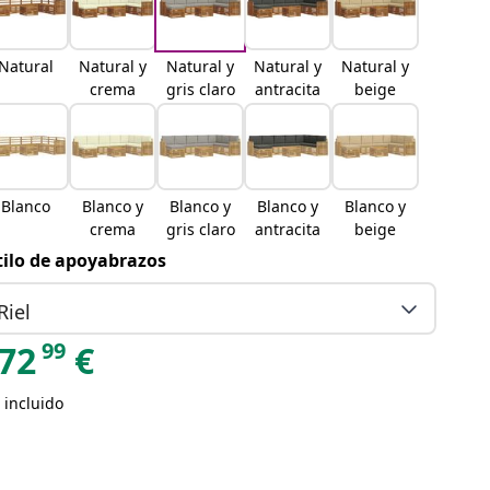
Natural
Natural y
Natural y
Natural y
Natural y
crema
gris claro
antracita
beige
Blanco
Blanco y
Blanco y
Blanco y
Blanco y
crema
gris claro
antracita
beige
tilo de apoyabrazos
Riel
99
72
€
 incluido