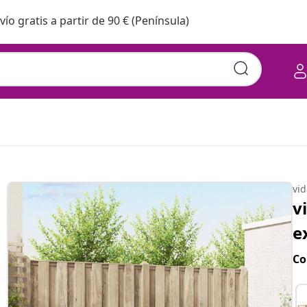
vío gratis a partir de 90 € (Península)
vi
v
e
Co