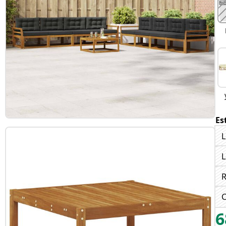
Es
L
L
R
C
6