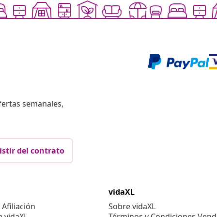
fertas semanales,
istir del contrato
vidaXL
Afiliación
Sobre vidaXL
a vidaXL
Términos y Condiciones Vend