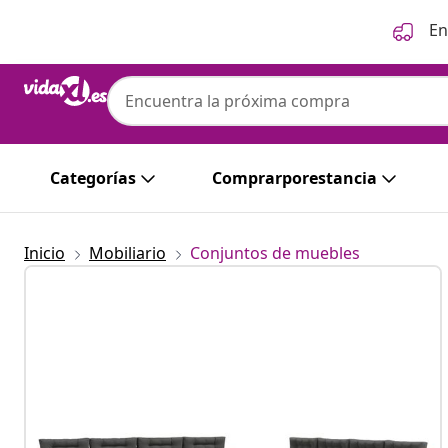
Anterior
Siguiente
En
vidaXL
vidaXL Conjunto de sofás de exterior 9 uds
Categorías
Comprarporestancia
Inicio
Mobiliario
Conjuntos de muebles