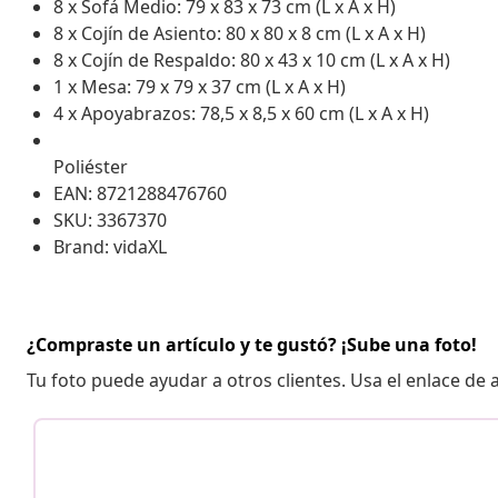
8 x Sofá Medio: 79 x 83 x 73 cm (L x A x H)
8 x Cojín de Asiento: 80 x 80 x 8 cm (L x A x H)
8 x Cojín de Respaldo: 80 x 43 x 10 cm (L x A x H)
1 x Mesa: 79 x 79 x 37 cm (L x A x H)
4 x Apoyabrazos: 78,5 x 8,5 x 60 cm (L x A x H)
Poliéster
EAN: 8721288476760
SKU: 3367370
Brand: vidaXL
¿Compraste un artículo y te gustó? ¡Sube una foto!
Tu foto puede ayudar a otros clientes. Usa el enlace de