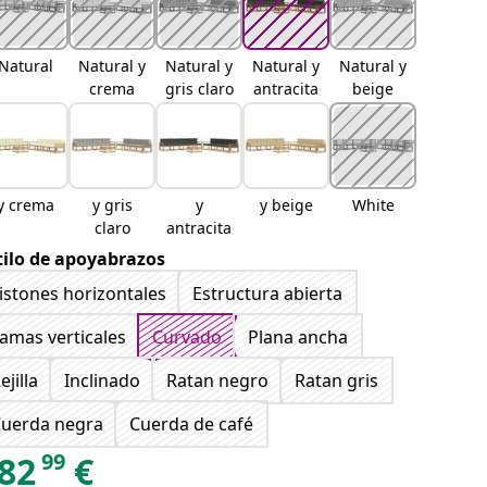
Natural
Natural y
Natural y
Natural y
Natural y
crema
gris claro
antracita
beige
y crema
y gris
y
y beige
White
claro
antracita
tilo de apoyabrazos
istones horizontales
Estructura abierta
amas verticales
Curvado
Plana ancha
ejilla
Inclinado
Ratan negro
Ratan gris
uerda negra
Cuerda de café
99
82
€