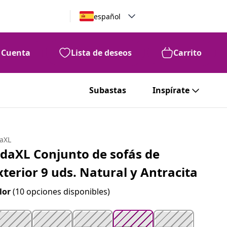
español
Cuenta
Lista de deseos
Carrito
99
682
€
Subastas
Inspírate
daXL
idaXL Conjunto de sofás de
xterior 9 uds. Natural y Antracita
lor
(10 opciones disponibles)