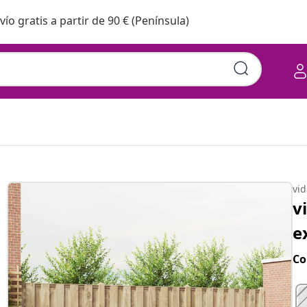
vío gratis a partir de 90 € (Península)
. Natural y Antracita
vi
v
e
Co