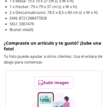
1 x Mesa: 79 x 79 x 37 cm (L x W x H)
1 x Hocker: 79 x 79 x 37 cm (L x W x H)
2 x Descansabrazos: 78,5 x 8,5 x 60 cm (L x W x H)
EAN: 8721288477828
SKU: 3367476
Brand: vidaXL
¿Compraste un artículo y te gustó? ¡Sube una
foto!
Tu foto puede ayudar a otros clientes. Usa el enlace de
abajo para comenzar.
Subir imagen