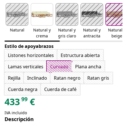
Natural
Natural y
Natural y
Natural y
Natural y
crema
gris claro
antracita
beige
Estilo de apoyabrazos
Listones horizontales
Estructura abierta
Lamas verticales
Curvado
Plana ancha
Rejilla
Inclinado
Ratan negro
Ratan gris
Cuerda negra
Cuerda de café
99
433
€
IVA incluido
Descripción