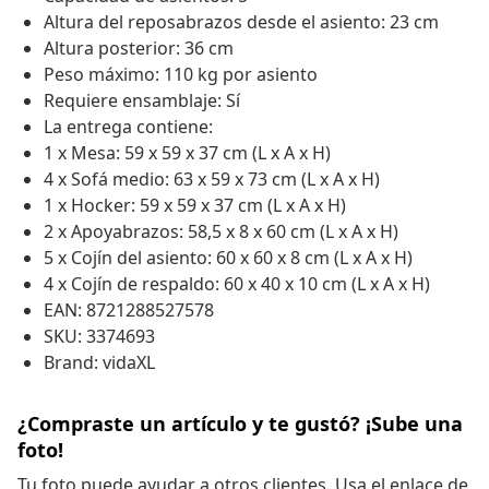
Altura del reposabrazos desde el asiento: 23 cm
Altura posterior: 36 cm
Peso máximo: 110 kg por asiento
Requiere ensamblaje: Sí
La entrega contiene:
1 x Mesa: 59 x 59 x 37 cm (L x A x H)
4 x Sofá medio: 63 x 59 x 73 cm (L x A x H)
1 x Hocker: 59 x 59 x 37 cm (L x A x H)
2 x Apoyabrazos: 58,5 x 8 x 60 cm (L x A x H)
5 x Cojín del asiento: 60 x 60 x 8 cm (L x A x H)
4 x Cojín de respaldo: 60 x 40 x 10 cm (L x A x H)
EAN: 8721288527578
SKU: 3374693
Brand: vidaXL
¿Compraste un artículo y te gustó? ¡Sube una
foto!
Tu foto puede ayudar a otros clientes. Usa el enlace de