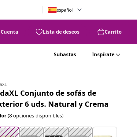
español
Cuenta
Lista de deseos
Carrito
99
379
€
Subastas
Inspírate
daXL
idaXL Conjunto de sofás de
xterior 6 uds. Natural y Crema
lor
(8 opciones disponibles)