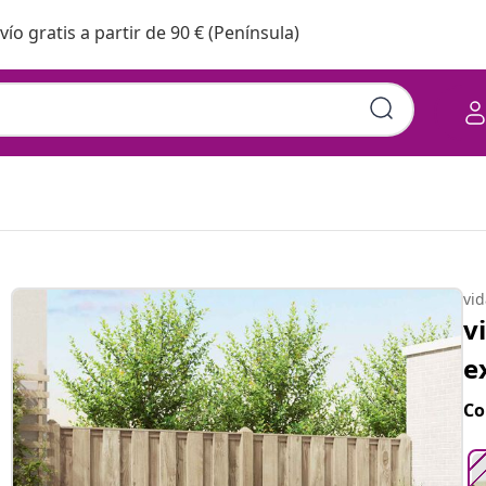
vío gratis a partir de 90 € (Península)
s. Natural y Crema
vi
v
e
Co