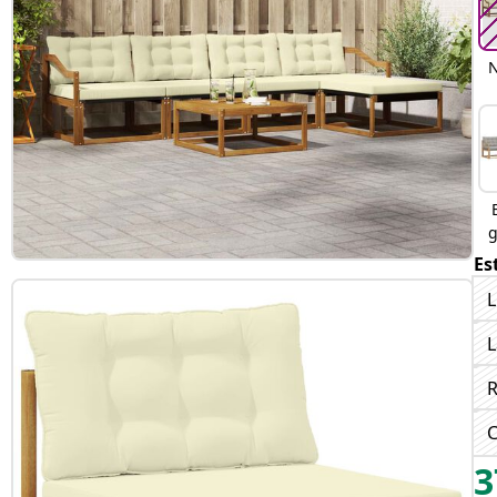
N
g
Es
L
L
R
C
3