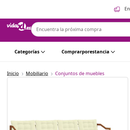
Anterior
Siguiente
En
vidaXL
vidaXL Conjunto de sofás de exterior 6 ud
Categorías
Comprarporestancia
Inicio
Mobiliario
Conjuntos de muebles