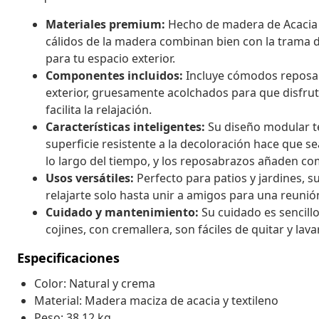
Materiales premium:
Hecho de madera de Acacia y 
cálidos de la madera combinan bien con la trama d
para tu espacio exterior.
Componentes incluidos:
Incluye cómodos reposabr
exterior, gruesamente acolchados para que disfru
facilita la relajación.
Características inteligentes:
Su diseño modular te
superficie resistente a la decoloración hace que s
lo largo del tiempo, y los reposabrazos añaden co
Usos versátiles:
Perfecto para patios y jardines, s
relajarte solo hasta unir a amigos para una reunió
Cuidado y mantenimiento:
Su cuidado es sencill
cojines, con cremallera, son fáciles de quitar y la
Especificaciones
Color: Natural y crema
Material: Madera maciza de acacia y textileno
Peso: 38,12 kg