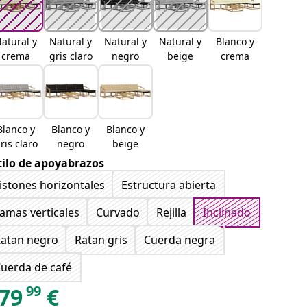
atural y
Natural y
Natural y
Natural y
Blanco y
crema
gris claro
negro
beige
crema
Blanco y
Blanco y
Blanco y
ris claro
negro
beige
tilo de apoyabrazos
istones horizontales
Estructura abierta
amas verticales
Curvado
Rejilla
Inclinado
atan negro
Ratan gris
Cuerda negra
uerda de café
99
79
€