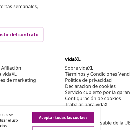
fertas semanales,
istir del contrato
vidaXL
Afiliación
Sobre vidaXL
a vidaXL
Términos y Condiciones Vend
es de marketing
Política de privacidad
Declaración de cookies
Servicio cubierto por la garan
Configuración de cookies
Trabajar para vidaXL
Aviso legal
okies se
Seguridad
Aceptar todas las cookies
izar el uso
Persona responsable de la U
cios
Política de EPR