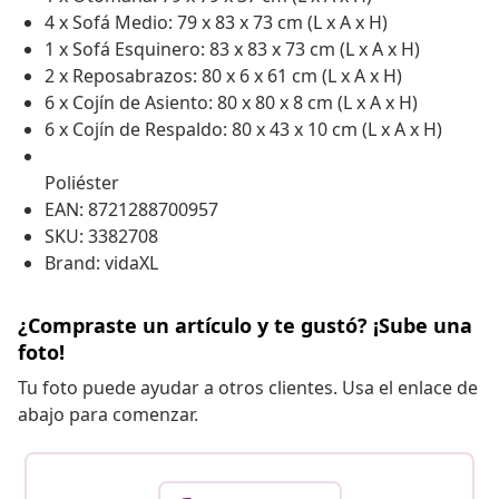
4 x Sofá Medio: 79 x 83 x 73 cm (L x A x H)
1 x Sofá Esquinero: 83 x 83 x 73 cm (L x A x H)
2 x Reposabrazos: 80 x 6 x 61 cm (L x A x H)
6 x Cojín de Asiento: 80 x 80 x 8 cm (L x A x H)
6 x Cojín de Respaldo: 80 x 43 x 10 cm (L x A x H)
Poliéster
EAN: 8721288700957
SKU: 3382708
Brand: vidaXL
¿Compraste un artículo y te gustó? ¡Sube una
foto!
Tu foto puede ayudar a otros clientes. Usa el enlace de
abajo para comenzar.