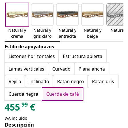
Natural y
Natural y
Natural y
Natural y
Natural
crema
gris claro
antracita
beige
Estilo de apoyabrazos
Listones horizontales
Estructura abierta
Lamas verticales
Curvado
Plana ancha
Rejilla
Inclinado
Ratan negro
Ratan gris
Cuerda negra
Cuerda de café
99
455
€
IVA incluido
Descripción