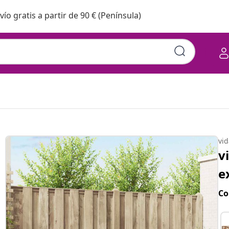
vío gratis a partir de 90 € (Península)
vi
v
e
Co