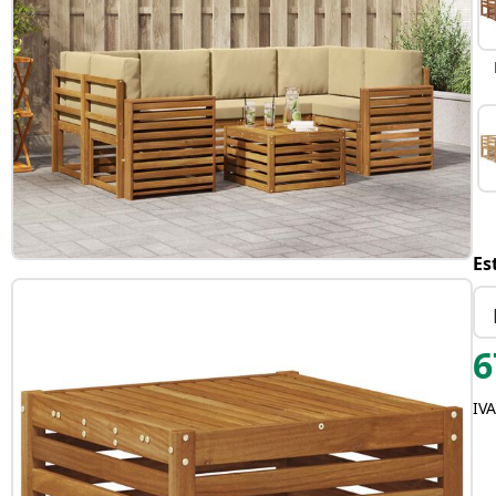
Es
6
IVA