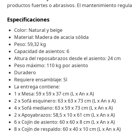
productos fuertes o abrasivos. El mantenimiento regular 
Especificaciones
Color: Natural y beige
Material: Madera de acacia sólida
Peso: 59,32 kg
Capacidad de asientos: 6
Altura del reposabrazos desde el asiento: 24 cm
Peso máximo: 110 kg por asiento
Duradero
Requiere ensamblaje: Sí
La entrega contiene:
1 x Mesa: 59 x 59 x 37 cm (L x An x A)
2 x Sofá esquinero: 63 x 63 x 73 cm (L x An x A)
4 x Sofá mediano: 63 x 59 x 73 cm (L x An x A)
2 x Apoyabrazos: 58,5 x 10 x 61 cm (L x An x A)
6 x Cojín de asiento: 60 x 60 x 8 cm (L x An x A)
8 x Cojín de respaldo: 60 x 40 x 10 cm (L x An x A)