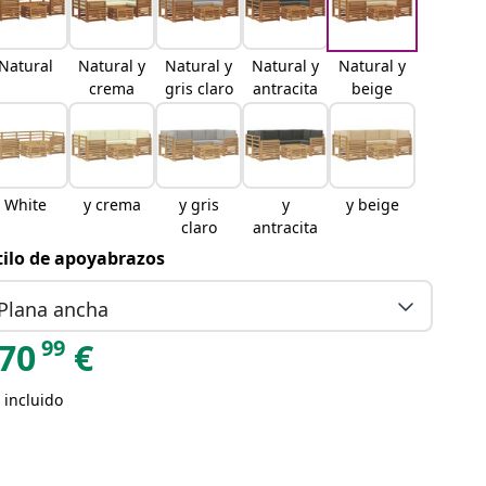
Natural
Natural y
Natural y
Natural y
Natural y
crema
gris claro
antracita
beige
White
y crema
y gris
y
y beige
claro
antracita
tilo de apoyabrazos
Plana ancha
99
70
€
 incluido