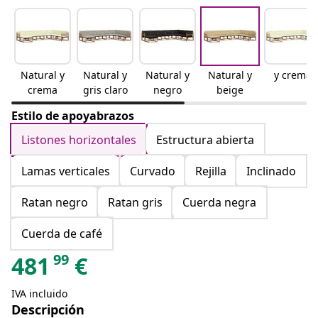
Natural y
Natural y
Natural y
Natural y
y crema
crema
gris claro
negro
beige
Estilo de apoyabrazos
Listones horizontales
Estructura abierta
Lamas verticales
Curvado
Rejilla
Inclinado
Ratan negro
Ratan gris
Cuerda negra
Cuerda de café
99
481
€
IVA incluido
Descripción