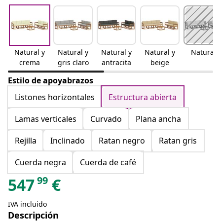
Natural y
Natural y
Natural y
Natural y
Natural
crema
gris claro
antracita
beige
Estilo de apoyabrazos
Listones horizontales
Estructura abierta
Lamas verticales
Curvado
Plana ancha
Rejilla
Inclinado
Ratan negro
Ratan gris
Cuerda negra
Cuerda de café
99
547
€
IVA incluido
Descripción