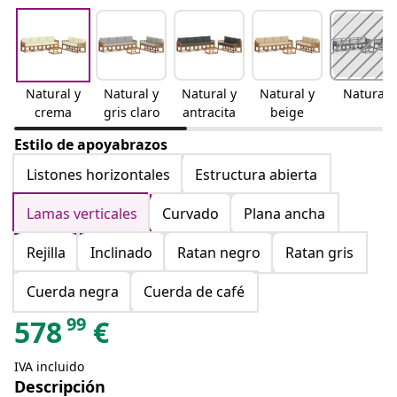
Natural y
Natural y
Natural y
Natural y
Natural
crema
gris claro
antracita
beige
Estilo de apoyabrazos
Listones horizontales
Estructura abierta
Lamas verticales
Curvado
Plana ancha
Rejilla
Inclinado
Ratan negro
Ratan gris
Cuerda negra
Cuerda de café
99
578
€
IVA incluido
Descripción