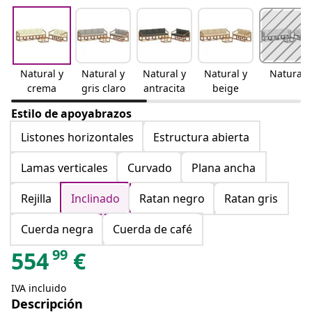
Natural y
Natural y
Natural y
Natural y
Natural
crema
gris claro
antracita
beige
Estilo de apoyabrazos
Listones horizontales
Estructura abierta
Lamas verticales
Curvado
Plana ancha
Rejilla
Inclinado
Ratan negro
Ratan gris
Cuerda negra
Cuerda de café
99
554
€
IVA incluido
Descripción