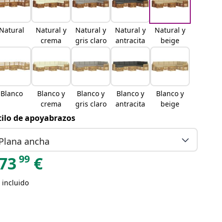
Natural
Natural y
Natural y
Natural y
Natural y
crema
gris claro
antracita
beige
Blanco
Blanco y
Blanco y
Blanco y
Blanco y
crema
gris claro
antracita
beige
tilo de apoyabrazos
Plana ancha
99
73
€
 incluido