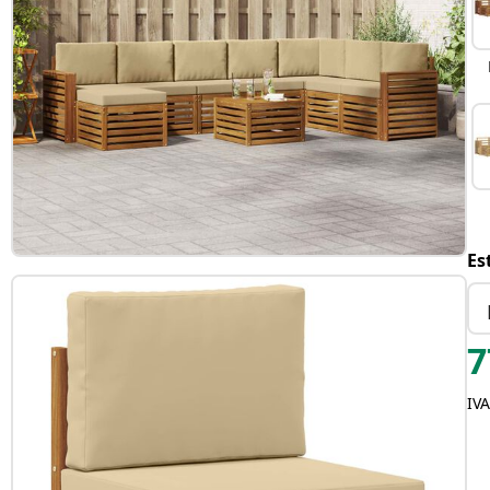
Es
7
IVA