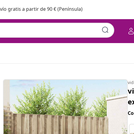
vío gratis a partir de 90 € (Península)
vi
v
e
Co