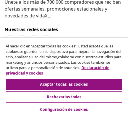
Únete a los más de 700 000 compradores que reciben
ofertas semanales, promociones estacionales y
novedades de vidaXL.
Nuestras redes sociales
Al hacer clic en “Aceptar todas las cookies”, usted acepta que las
cookies se guarden en su dispositivo para mejorar la navegación del
Desistir del contrato
sitio, analizar el uso del mismo,colaborar con nuestros estudios para
marketing y anuncios personalizados. Las cookies también se
Solicita la cancelación de tu pedido.
utilizan para la personalización de anuncios.
Declaración de
privacidad y cookies
Desistir del contrato
Aceptar todas las cookies
Rechazarlas todas
Servicio al Cliente
Configuración de cookies
Empresas