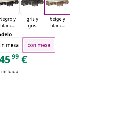
Negro y
gris y
beige y
blanco
gris
blanco
crema
oscuro
crema
delo
sin mesa
con mesa
99
45
€
 incluido