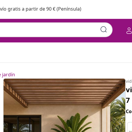
vío gratis a partir de 90 € (Península)
 jardín
vi
v
7
Co