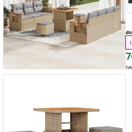
di
7
IVA