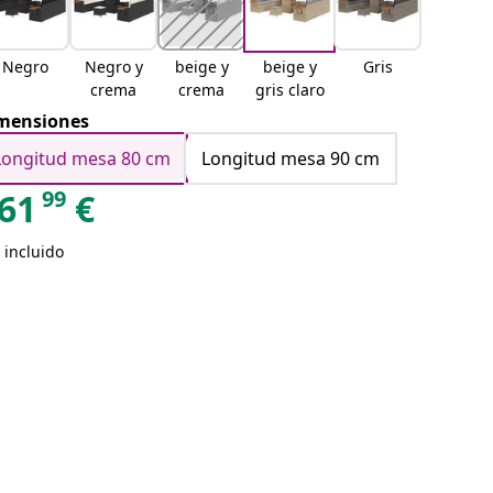
Negro
Negro y
beige y
beige y
Gris
crema
crema
gris claro
mensiones
Longitud mesa 80 cm
Longitud mesa 90 cm
99
61
€
 incluido