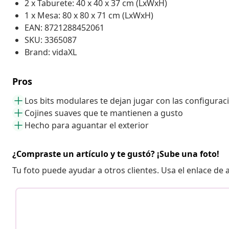
2 x Taburete: 40 x 40 x 37 cm (LxWxH)
1 x Mesa: 80 x 80 x 71 cm (LxWxH)
EAN: 8721288452061
SKU: 3365087
Brand: vidaXL
Pros
Los bits modulares te dejan jugar con las configurac
Cojines suaves que te mantienen a gusto
Hecho para aguantar el exterior
¿Compraste un artículo y te gustó? ¡Sube una foto!
Tu foto puede ayudar a otros clientes. Usa el enlace de