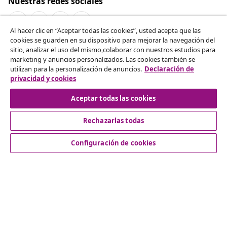
Nuestras redes sociales
Al hacer clic en “Aceptar todas las cookies”, usted acepta que las
cookies se guarden en su dispositivo para mejorar la navegación del
Desistir del contrato
sitio, analizar el uso del mismo,colaborar con nuestros estudios para
marketing y anuncios personalizados. Las cookies también se
Solicita la cancelación de tu pedido.
utilizan para la personalización de anuncios.
Declaración de
privacidad y cookies
Desistir del contrato
Aceptar todas las cookies
Rechazarlas todas
Servicio al Cliente
Configuración de cookies
Empresas
vidaXL
Descubre mas