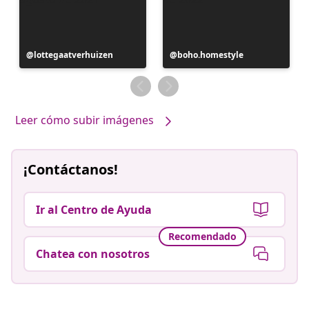
Publicación
lottegaatverhuizen
Publicación
boho.homestyle
realizada
realizada
por
por
Leer cómo subir imágenes
¡Contáctanos!
Ir al Centro de Ayuda
Recomendado
Chatea con nosotros