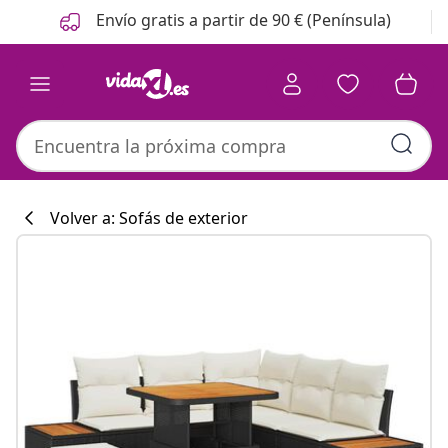
Anterior
Siguiente
Envío gratis a partir de 90 € (Península)
Volver a: Sofás de exterior
Colección de co
#sharemevidaxl