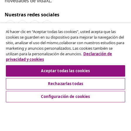
novedades de vidaXL.
Nuestras redes sociales
Al hacer clic en “Aceptar todas las cookies”, usted acepta que las
cookies se guarden en su dispositivo para mejorar la navegación del
Desistir del contrato
sitio, analizar el uso del mismo,colaborar con nuestros estudios para
marketing y anuncios personalizados. Las cookies también se
Solicita la cancelación de tu pedido.
utilizan para la personalización de anuncios.
Declaración de
privacidad y cookies
Desistir del contrato
Aceptar todas las cookies
Rechazarlas todas
Servicio al Cliente
Configuración de cookies
Empresas
vidaXL