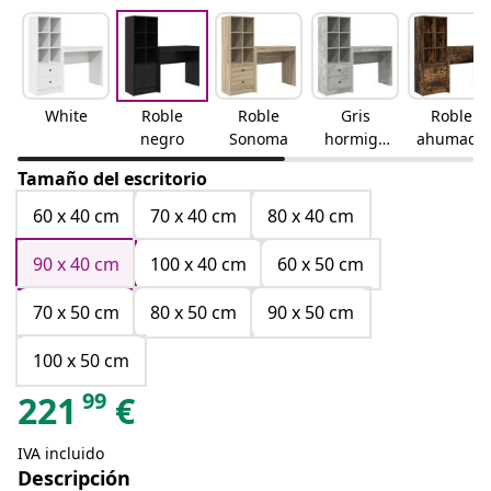
White
Roble
Roble
Gris
Roble
negro
Sonoma
hormigó
ahumado
n
Tamaño del escritorio
60 x 40 cm
70 x 40 cm
80 x 40 cm
90 x 40 cm
100 x 40 cm
60 x 50 cm
70 x 50 cm
80 x 50 cm
90 x 50 cm
100 x 50 cm
99
221
€
IVA incluido
Descripción