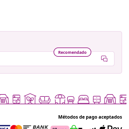
ión
67
a
Recomendado
Métodos de pago aceptados