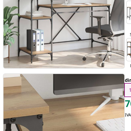
di
7
IVA