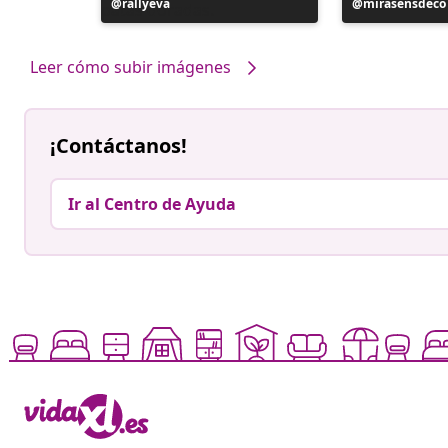
Publicación
rallyeva
Publicación
mirasensdeco
realizada
realizada
por
por
Leer cómo subir imágenes
¡Contáctanos!
Ir al Centro de Ayuda