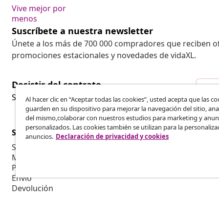
Vive mejor por
menos
Suscríbete a nuestra newsletter
Únete a los más de 700 000 compradores que reciben o
promociones estacionales y novedades de vidaXL.
Desistir del contrato
Des
Solicita la cancelación de tu pedido.
Al hacer clic en “Aceptar todas las cookies”, usted acepta que las co
guarden en su dispositivo para mejorar la navegación del sitio, anal
del mismo,colaborar con nuestros estudios para marketing y anun
personalizados. Las cookies también se utilizan para la personaliza
Servicio al Cliente
Empresas
anuncios.
Declaración de privacidad y cookies
Seguimiento del pedido
Programa de 
Mi cuenta
Producir par
Pago
Colaboracion
Envío
Devolución
Información del producto
Pedido