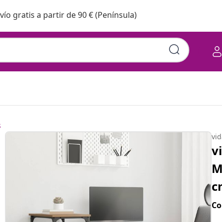
vío gratis a partir de 90 € (Península)
s
vi
v
M
c
Co