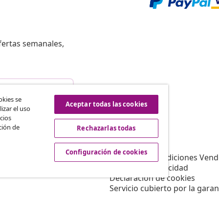
fertas semanales,
istir del contrato
okies se
Aceptar todas las cookies
izar el uso
cios
ción de
Rechazarlas todas
vidaXL
Afiliación
Sobre vidaXL
Configuración de cookies
a vidaXL
Términos y Condiciones Vend
es de marketing
Política de privacidad
Declaración de cookies
Servicio cubierto por la garan
Configuración de cookies
Trabajar para vidaXL