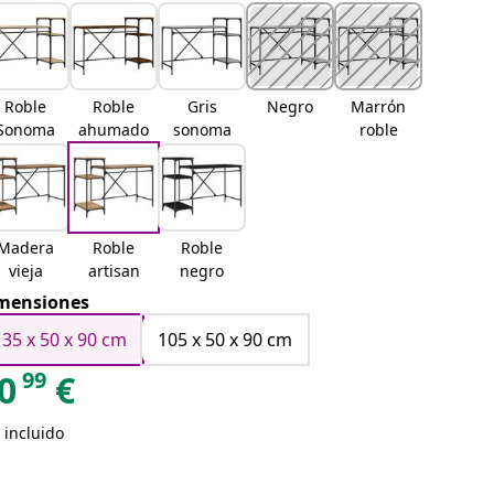
Roble
Roble
Gris
Negro
Marrón
Sonoma
ahumado
sonoma
roble
Madera
Roble
Roble
vieja
artisan
negro
mensiones
135 x 50 x 90 cm
105 x 50 x 90 cm
99
0
€
 incluido