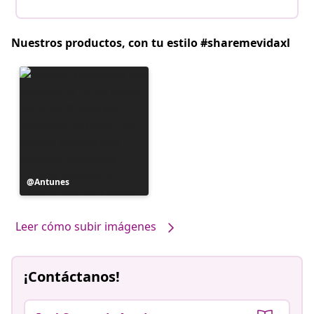
Nuestros productos, con tu estilo #sharemevidaxl
Publicación
Antunes
realizada
por
Leer cómo subir imágenes
¡Contáctanos!