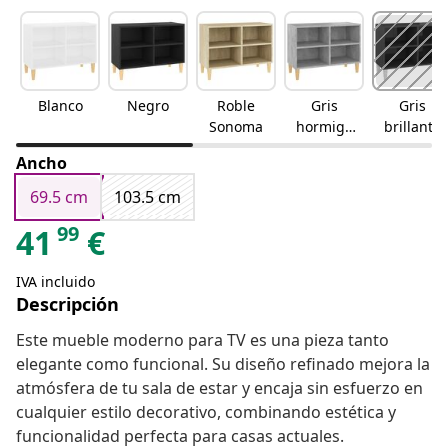
Blanco
Negro
Roble
Gris
Gris
Sonoma
hormigó
brillante
n
gris
Ancho
brillante
69.5 cm
103.5 cm
99
41
€
IVA incluido
Descripción
Este mueble moderno para TV es una pieza tanto
elegante como funcional. Su diseño refinado mejora la
atmósfera de tu sala de estar y encaja sin esfuerzo en
cualquier estilo decorativo, combinando estética y
funcionalidad perfecta para casas actuales.