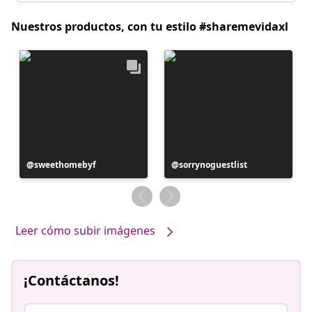
Nuestros productos, con tu estilo #sharemevidaxl
Publicación
sweethomebyf
Publicación
sorrynoguestlist
realizada
realizada
por
por
Leer cómo subir imágenes
¡Contáctanos!