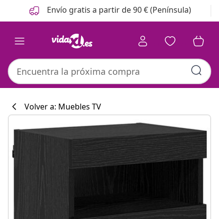
Anterior
Siguiente
Envío gratis a partir de 90 € (Península)
Volver a: Muebles TV
Colección de co
#sharemevidaxl