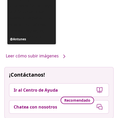
Publicación
Antunes
realizada
por
Leer cómo subir imágenes
¡Contáctanos!
Ir al Centro de Ayuda
Recomendado
Chatea con nosotros