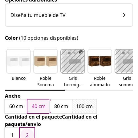
Diseña tu mueble de TV
Color
(10 opciones disponibles)
Blanco
Roble
Gris
Roble
Gris
Sonoma
hormigó
ahumado
sonoma
n
Ancho
60 cm
40 cm
80 cm
100 cm
Cantidad en el paqueteCantidad en el
paquete/envio
1
2