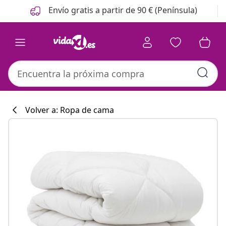
Anterior
Siguiente
Envío gratis a partir de 90 € (Península)
Volver a: Ropa de cama
Colección de co
#sharemevidaxl