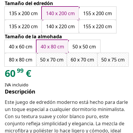
Tamaño del edredón
135 x 200 cm
140 x 200 cm
155 x 200 cm
135 x 220 cm
140 x 220 cm
155 x 220 cm
Tamaño de la almohada
40 x 60 cm
40 x 80 cm
50 x 50 cm
80 x 80 cm
50 x 70 cm
60 x 70 cm
50 x 75 cm
99
60
€
IVA incluido
Descripción
Este juego de edredón moderno está hecho para darle
un toque especial a cualquier dormitorio minimalista.
Con su textura suave y color blanco puro, este
conjunto refleja simplicidad y elegancia. La mezcla de
microfibra y poliéster lo hace ligero y cómodo, ideal