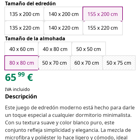
Tamaño del edredón
135 x 200 cm
140 x 200 cm
155 x 200 cm
135 x 220 cm
140 x 220 cm
155 x 220 cm
Tamaño de la almohada
40 x 60 cm
40 x 80 cm
50 x 50 cm
80 x 80 cm
50 x 70 cm
60 x 70 cm
50 x 75 cm
99
65
€
IVA incluido
Descripción
Este juego de edredón moderno está hecho para darle
un toque especial a cualquier dormitorio minimalista.
Con su textura suave y color blanco puro, este
conjunto refleja simplicidad y elegancia. La mezcla de
microfibra y poliéster lo hace ligero y cómodo, ideal