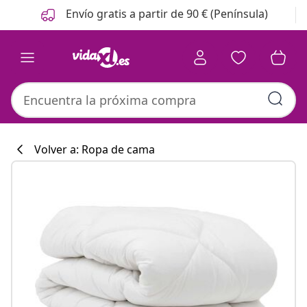
Anterior
Siguiente
Envío gratis a partir de 90 € (Península)
Volver a: Ropa de cama
Colección de co
#sharemevidaxl