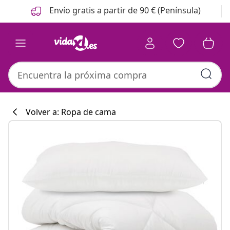
Anterior
Siguiente
Envío gratis a partir de 90 € (Península)
Volver a: Ropa de cama
Colección de co
#sharemevidaxl