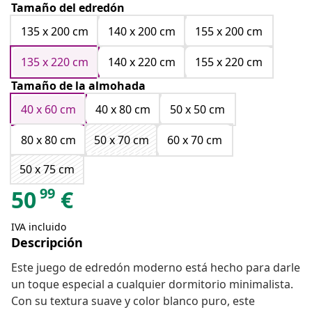
Tamaño del edredón
135 x 200 cm
140 x 200 cm
155 x 200 cm
135 x 220 cm
140 x 220 cm
155 x 220 cm
Tamaño de la almohada
40 x 60 cm
40 x 80 cm
50 x 50 cm
80 x 80 cm
50 x 70 cm
60 x 70 cm
50 x 75 cm
99
50
€
IVA incluido
Descripción
Este juego de edredón moderno está hecho para darle
un toque especial a cualquier dormitorio minimalista.
Con su textura suave y color blanco puro, este