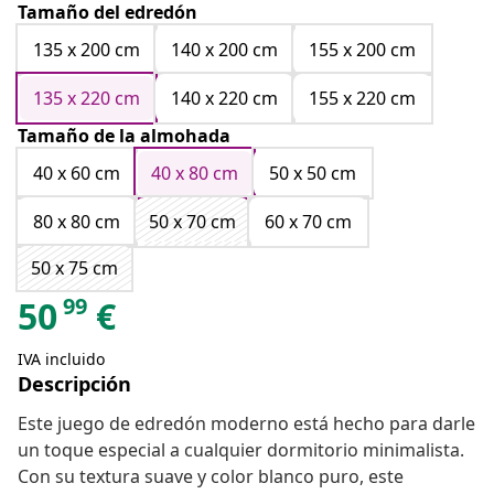
Tamaño del edredón
135 x 200 cm
140 x 200 cm
155 x 200 cm
135 x 220 cm
140 x 220 cm
155 x 220 cm
Tamaño de la almohada
40 x 60 cm
40 x 80 cm
50 x 50 cm
80 x 80 cm
50 x 70 cm
60 x 70 cm
50 x 75 cm
99
50
€
IVA incluido
Descripción
Este juego de edredón moderno está hecho para darle
un toque especial a cualquier dormitorio minimalista.
Con su textura suave y color blanco puro, este