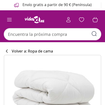
Anterior
Siguiente
Envío gratis a partir de 90 € (Península)
Volver a: Ropa de cama
Colección de co
#sharemevidaxl