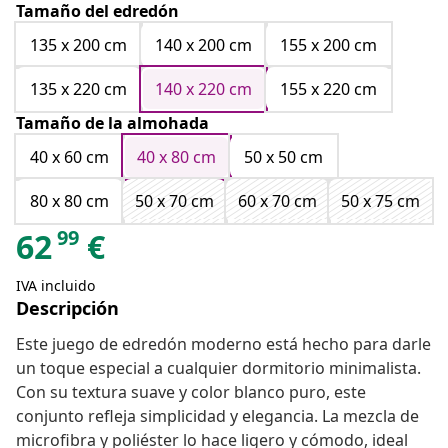
Tamaño del edredón
135 x 200 cm
140 x 200 cm
155 x 200 cm
135 x 220 cm
140 x 220 cm
155 x 220 cm
Tamaño de la almohada
40 x 60 cm
40 x 80 cm
50 x 50 cm
80 x 80 cm
50 x 70 cm
60 x 70 cm
50 x 75 cm
99
62
€
IVA incluido
Descripción
Este juego de edredón moderno está hecho para darle
un toque especial a cualquier dormitorio minimalista.
Con su textura suave y color blanco puro, este
conjunto refleja simplicidad y elegancia. La mezcla de
microfibra y poliéster lo hace ligero y cómodo, ideal