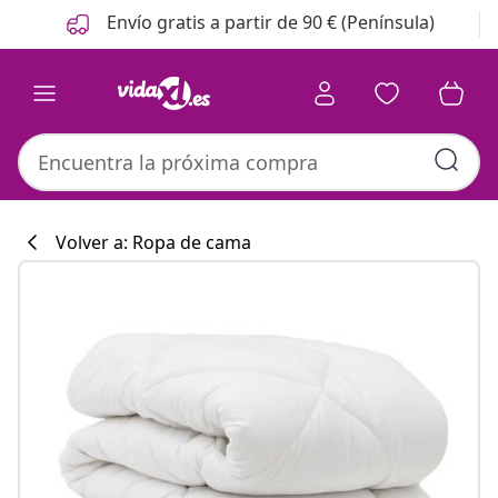
Anterior
Siguiente
Envío gratis a partir de 90 € (Península)
Volver a: Ropa de cama
Colección de co
#sharemevidaxl