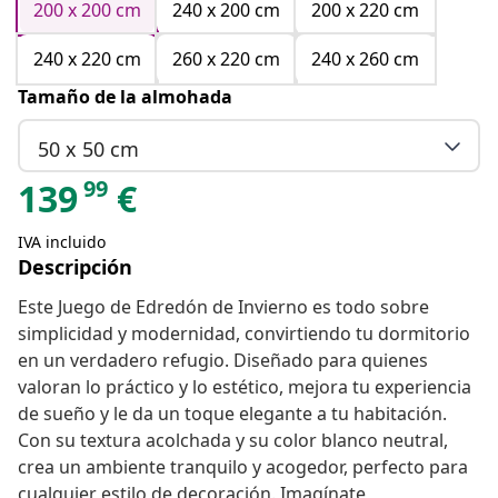
200 x 200 cm
240 x 200 cm
200 x 220 cm
240 x 220 cm
260 x 220 cm
240 x 260 cm
Tamaño de la almohada
50 x 50 cm
99
139
€
IVA incluido
Descripción
Este Juego de Edredón de Invierno es todo sobre
simplicidad y modernidad, convirtiendo tu dormitorio
en un verdadero refugio. Diseñado para quienes
valoran lo práctico y lo estético, mejora tu experiencia
de sueño y le da un toque elegante a tu habitación.
Con su textura acolchada y su color blanco neutral,
crea un ambiente tranquilo y acogedor, perfecto para
cualquier estilo de decoración. Imagínate