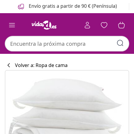
Anterior
Siguiente
Envío gratis a partir de 90 € (Península)
Volver a: Ropa de cama
Colección de co
#sharemevidaxl