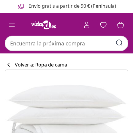
Anterior
Siguiente
Envío gratis a partir de 90 € (Península)
Volver a: Ropa de cama
Colección de co
#sharemevidaxl