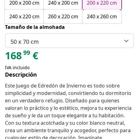
200 x 200 cm
240 x 200 cm
200 x 220 cm
240 x 220 cm
260 x 220 cm
240 x 260 cm
Tamaño de la almohada
50 x 70 cm
99
168
€
IVA incluido
Descripción
Este Juego de Edredón de Invierno es todo sobre
simplicidad y modernidad, convirtiendo tu dormitorio
en un verdadero refugio. Diseñado para quienes
valoran lo práctico y lo estético, mejora tu experiencia
de sueño y le da un toque elegante a tu habitación.
Con su textura acolchada y su color blanco neutral,
crea un ambiente tranquilo y acogedor, perfecto para
cualquier estilo de decoración. Imagínate