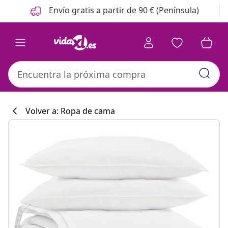
Anterior
Siguiente
Envío gratis a partir de 90 € (Península)
Volver a: Ropa de cama
Colección de co
#sharemevidaxl