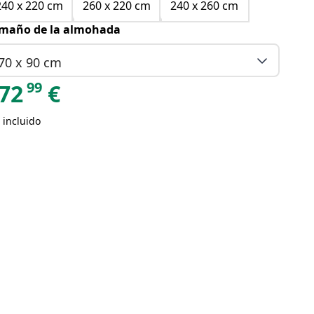
240 x 220 cm
260 x 220 cm
240 x 260 cm
maño de la almohada
70 x 90 cm
99
72
€
 incluido