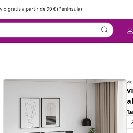
vío gratis a partir de 90 € (Península)
vi
v
a
Ta